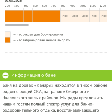
07.08.2026
2:00
3:00
4:00
5:00
6:00
7:00
8:00
9:00
10:00
11:00
12:00
13
2000
2000
2000
2000
2000
— час открыт для бронирования
— час забронирован, нельзя выбрать
Информация о бане
Баня на дровах «Канары» находится в тихом районе
рядом с рощей СКА, на границе Северного и
Чкаловского жилых районов. Мы рады предложить
нашим гостям полный спектр услуг для банно-
оздоровительного отдыха, восстанавливающего